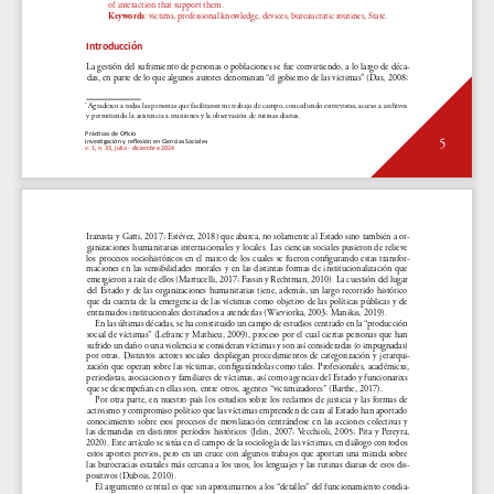
of interaction that support them.
: victims, professional knowledge, devices, bureaucratic routines, State.
Keywords
Introducción
La gestión del sufrimiento de personas o poblaciones se fue convirtiendo, a lo largo de déca-
das, en parte de lo que algunos autores denominan “el gobierno de las víctimas” (Das, 2008; 
 Agradezco a todas las personas que facilitaron mi trabajo de campo, concediendo entrevistas, acceso a archivos 
*
y permitiendo la asistencia a reuniones y la observación de rutinas diarias.
Prácticas de Oficio
5
Investigación y reflexión en Ciencias Sociales
v. 1, n. 33, julio - diciembre 2024        
Irazusta y Gatti, 2017; Estévez, 2018) que abarca, no solamente al Estado sino también a or-
ganizaciones humanitarias internacionales y locales. Las ciencias sociales pusieron de relieve 
los procesos sociohistóricos en el marco de los cuales se fueron configurando estas transfor-
maciones en las sensibilidades morales y en las distintas formas de institucionalización que 
emergieron a raíz de ellos (Martucelli, 2017; Fassin y Rechtman, 2010). La cuestión del lugar 
del Estado y de las organizaciones humanitarias tiene, además, un largo recorrido histórico 
que da cuenta de la emergencia de las víctimas como objetivo de las políticas públicas y de 
entramados institucionales destinados a atenderlas (Wieviorka, 2003; Manikis, 2019).
En las últimas décadas, se ha constituido un campo de estudios centrado en la “producción 
social de víctimas” (Lefranc y Mathieu, 2009), proceso por el cual ciertas personas que han 
sufrido un daño o una violencia se consideran víctimas y son así consideradas (o impugnadas) 
por otras. Distintos actores sociales despliegan procedimientos de categorización y jerarqui-
zación que operan sobre las víctimas, configurándolas como tales. Profesionales, académicxs, 
periodistas, asociaciones y familiares de víctimas, así como agencias del Estado y funcionarixs 
que se desempeñan en ellas son, entre otros, agentes “victimizadores” (Barthe, 2017).
Por otra parte, en nuestro país los estudios sobre los reclamos de justicia y las formas de 
activismo y compromiso político que las víctimas emprenden de cara al Estado han aportado 
conocimiento  sobre  esos  procesos  de  movilización  centrándose  en  las  acciones  colectivas  y  
las  demandas  en  distintos  períodos  históricos  (Jelin,  2007;  Vecchioli,  2005;  Pita  y  Pereyra,  
2020). Este artículo se sitúa en el campo de la sociología de las víctimas, en diálogo con todos 
estos aportes previos, pero en un cruce con algunos trabajos que aportan una mirada sobre 
las burocracias estatales más cercana a los usos, los lenguajes y las rutinas diarias de esos dis-
positivos (Dubois, 2010).
El argumento central es que sin aproximarnos a los “detalles” del funcionamiento cotidia-