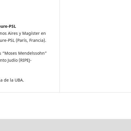
eure-PSL
enos Aires y Magíster en
ure-PSL (París, Francia).
íos “Moses Mendelssohn”
to Judío (RIPEJ-
ca de la UBA.