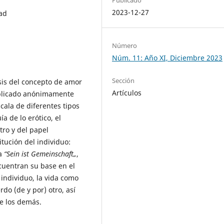
2023-12-27
ad
Número
Núm. 11: Año XI, Diciembre 2023
Sección
isis del concepto de amor
Artículos
blicado anónimamente
ala de diferentes tipos
 de lo erótico, el
tro y del papel
ución del individuo:
na
“Sein ist Gemeinschaft„
,
cuentran su base en el
l individuo, la vida como
o (de y por) otro, así
de los demás.